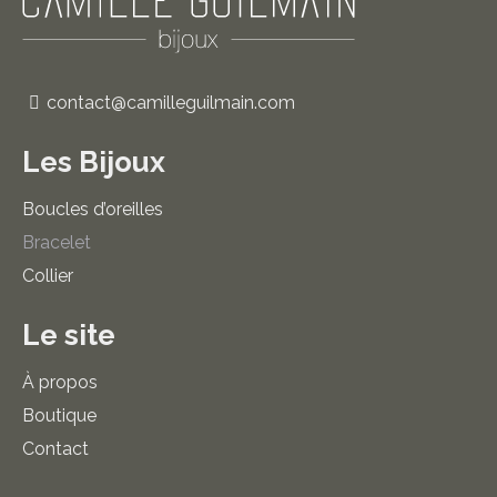
peuvent
être
choisies
sur
contact@camilleguilmain.com
la
page
Les Bijoux
du
produit
Boucles d’oreilles
Bracelet
Collier
Le site
À propos
Boutique
Contact