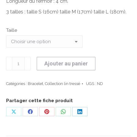
Longueur du fermoir : 4 cm.
3 tailles : taille S (16cm) taille M (17cm) taille L (18cm).
Taille
quantité
Ajouter au panier
de
Bracelet
Marina
Catégories :
Bracelet
,
Collection lin tressé
UGS :
ND
Partager cette fiche produit
Partager
Partager
Partager
Partager
Partager
sur
sur
sur
sur
sur
X
Facebook
Pinterest
WhatsApp
LinkedIn