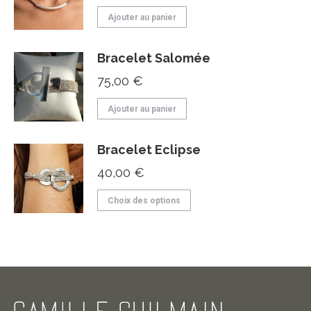
Ajouter au panier
Bracelet Salomée
75,00
€
Ajouter au panier
Bracelet Eclipse
40,00
€
Ce
Choix des options
produit
a
plusieurs
variations.
Les
options