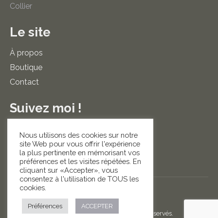
Collier
Le site
À propos
Boutique
Contact
Suivez moi !
La
La
Nous utilisons des cookies sur notre
site Web pour vous offrir l'expérience
page
page
la plus pertinente en mémorisant vos
préférences et les visites répétées. En
cliquant sur «Accepter», vous
consentez à l'utilisation de TOUS les
Facebook
Instagram
cookies.
Préférences
ACCEPTER
© CAMILLE GUILMAIN - Tous droits réservés.