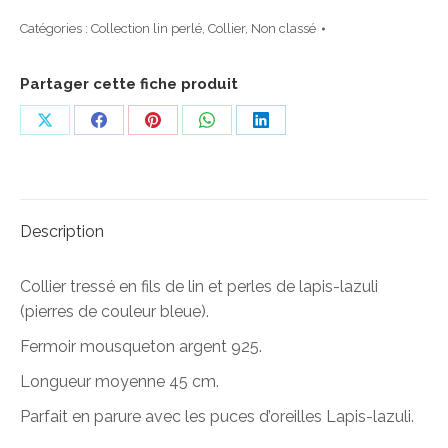
Collier
Lapis-
Catégories :
Collection lin perlé
,
Collier
,
Non classé
Lazuli
Partager cette fiche produit
Partager
Partager
Partager
Partager
Partager
sur
sur
sur
sur
sur
X
Facebook
Pinterest
WhatsApp
LinkedIn
Description
Collier tressé en fils de lin et perles de lapis-lazuli
(pierres de couleur bleue).
Fermoir mousqueton argent 925.
Longueur moyenne 45 cm.
Parfait en parure avec les puces d’oreilles Lapis-lazuli.