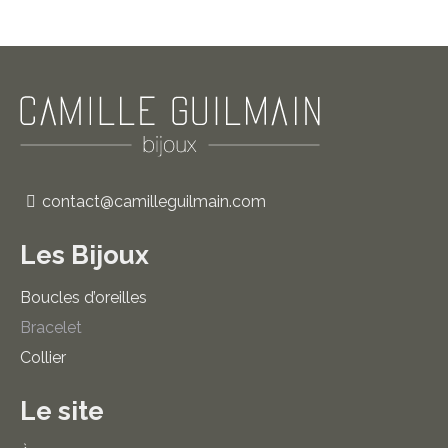
plusieurs
variations.
Les
options
peuvent
être
choisies
sur
contact@camilleguilmain.com
la
page
Les Bijoux
du
produit
Boucles d’oreilles
Bracelet
Collier
Le site