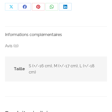
Partager
Partager
Partager
Partager
Partager
sur
sur
sur
sur
sur
X
Facebook
Pinterest
WhatsApp
LinkedIn
Informations complémentaires
Avis (0)
S (+/-16 cm), M (+/-17 cm), L (+/-18
Taille
cm)