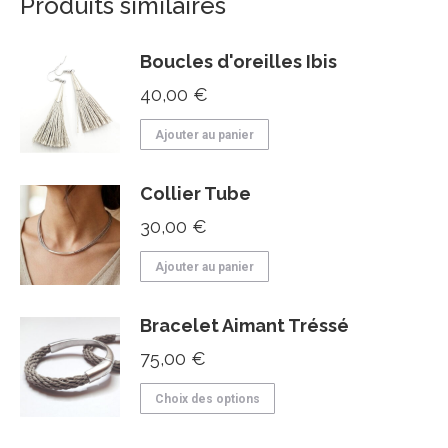
Produits similaires
Boucles d'oreilles Ibis
40,00
€
Ajouter au panier
Collier Tube
30,00
€
Ajouter au panier
Bracelet Aimant Tréssé
75,00
€
Ce
Choix des options
produit
a