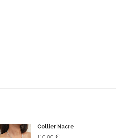
Collier Nacre
110,00
€