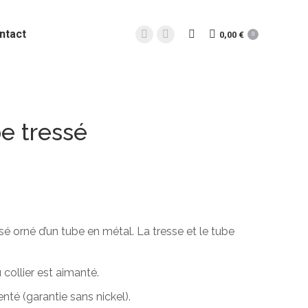
ntact
0,00
€
Recherche
0
La
La
:
page
page
Facebook
Instagram
s'ouvre
s'ouvre
dans
dans
be tressé
une
une
nouvelle
nouvelle
fenêtre
fenêtre
sé orné d’un tube en métal. La tresse et le tube
u collier est aimanté.
enté (garantie sans nickel).