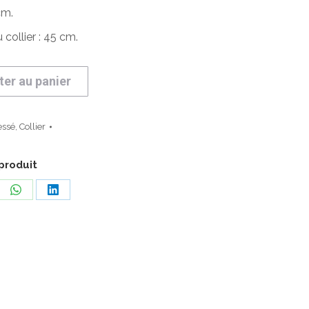
cm.
ollier : 45 cm.
ter au panier
ressé
,
Collier
produit
ager
Partager
Partager
sur
sur
erest
WhatsApp
LinkedIn