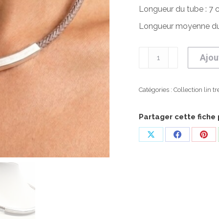
Longueur du tube : 7 
Longueur moyenne du c
quantité
Ajou
de
Collier
Tube
Catégories :
Collection lin t
tressé
Partager cette fiche 
Partager
Partager
Part
sur
sur
sur
X
Facebook
Pint