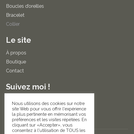
Boucles d’oreilles
Bracelet
Collier
Le site
À propos
Boutique
Contact
Suivez moi !
La
La
Nous utilisons des cookies sur notre
site Web pour vous offrir l'expérience
page
page
la plus pertinente en mémorisant vos
préférences et les visites répétées. En
cliquant sur «Accepter», vous
consentez à l'utilisation de TOUS les