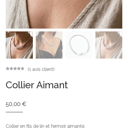
(
1
avis client)
Noté
1
5.00
sur 5 basé
Collier Aimant
sur
notation
client
50,00
€
Collier en fils de lin et fermoir aimanté.