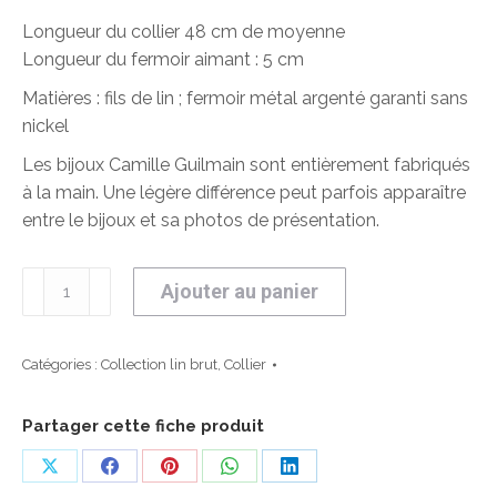
Longueur du collier 48 cm de moyenne
Longueur du fermoir aimant : 5 cm
Matières : fils de lin ; fermoir métal argenté garanti sans
nickel
Les bijoux Camille Guilmain sont entièrement fabriqués
à la main. Une légère différence peut parfois apparaître
entre le bijoux et sa photos de présentation.
quantité
Ajouter au panier
de
Collier
Aimant
Catégories :
Collection lin brut
,
Collier
Partager cette fiche produit
Partager
Partager
Partager
Partager
Partager