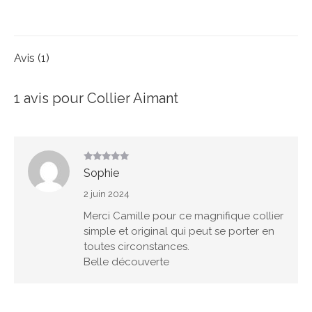
sur
sur
sur
sur
sur
X
Facebook
Pinterest
WhatsApp
LinkedIn
Avis (1)
1 avis pour
Collier Aimant
Note
5
sur
Sophie
5
2 juin 2024
Merci Camille pour ce magnifique collier
simple et original qui peut se porter en
toutes circonstances.
Belle découverte